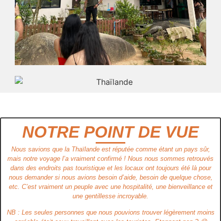
NOTRE POINT DE VUE
Nous savions que la Thaïlande est réputée comme étant un pays sûr,
mais notre voyage l’a vraiment confirmé ! Nous nous sommes retrouvés
dans des endroits pas touristique et les locaux ont toujours été là pour
nous demander si nous avions besoin d’aide, besoin de quelque chose,
etc. C’est vraiment un peuple avec une hospitalité, une bienveillance et
une gentillesse incroyable.
NB : Les seules personnes que nous pouvions trouver légèrement moins