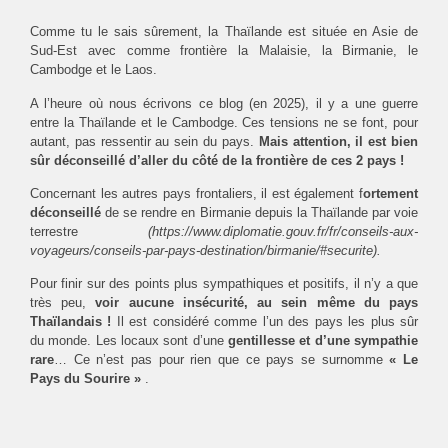
Comme tu le sais sûrement, la Thaïlande est située en Asie de
Sud-Est avec comme frontière la Malaisie, la Birmanie, le
Cambodge et le Laos.
A l’heure où nous écrivons ce blog (en 2025), il y a une guerre
entre la Thaïlande et le Cambodge. Ces tensions ne se font, pour
autant, pas ressentir au sein du pays.
Mais attention, il est bien
sûr déconseillé d’aller du côté de la frontière de ces 2 pays !
Concernant les autres pays frontaliers, il est également f
ortement
déconseillé
de se rendre en Birmanie depuis la Thaïlande par voie
terrestre
(https://www.diplomatie.gouv.fr/fr/conseils-aux-
voyageurs/conseils-par-pays-destination/birmanie/#securite).
Pour finir sur des points plus sympathiques et positifs, il n’y a que
très peu,
voir aucune insécurité, au sein même du pays
Thaïlandais !
Il est considéré comme l’un des pays les plus sûr
du monde. Les locaux sont d’une
gentillesse et d’une sympathie
rare
… Ce n’est pas pour rien que ce pays se surnomme
« Le
Pays du Sourire »
.