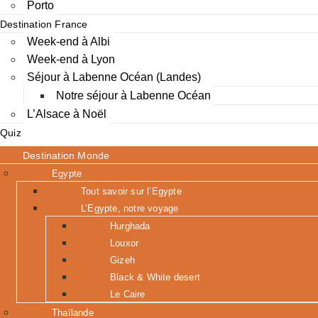
Porto
Destination France
Week-end à Albi
Week-end à Lyon
Séjour à Labenne Océan (Landes)
Notre séjour à Labenne Océan
L’Alsace à Noël
Quiz
Destination Monde
Egypte
Tout savoir sur l’Egypte
L’Egypte, notre voyage
Hurghada
Louxor
Gizeh
Black & White desert
Le Caire
Thaïlande