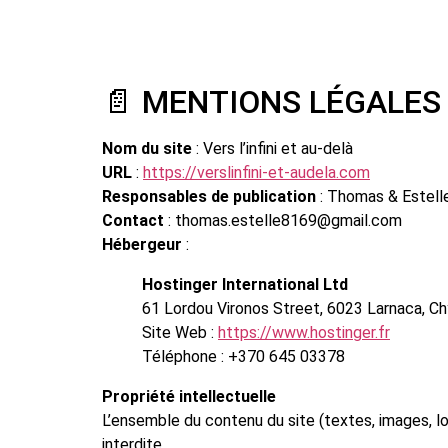
📄 MENTIONS LÉGALES
Nom du site
: Vers l’infini et au-delà
URL
:
https://verslinfini-et-audela.com
Responsables de publication
: Thomas & Estell
Contact
: thomas.estelle8169@gmail.com
Hébergeur
:
Hostinger International Ltd
61 Lordou Vironos Street, 6023 Larnaca, C
Site Web :
https://www.hostinger.fr
Téléphone : +370 645 03378
Propriété intellectuelle
L’ensemble du contenu du site (textes, images, log
interdite.