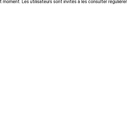
moment. Les utilisateurs sont invités à les consulter régulière
Un blog voyage rem
et de bons plans !
Nous sommes
Estelle
et
Thomas
, des voyageu